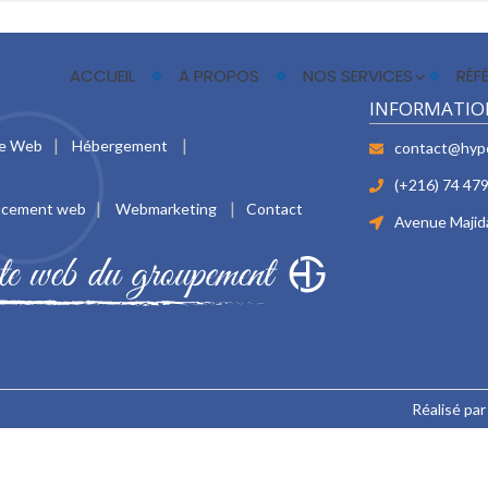
ACCUEIL
A PROPOS
NOS SERVICES
RÉF
INFORMATIO
te Web
Hébergement
contact@hyp
(+216) 74 479
ncement web
Webmarketing
Contact
Avenue Majida
Réalisé pa