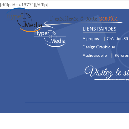
[dflip id= »1877″][/dflip]
LIENS RAPIDES
A propos
Création Si
Design Graphique
Audiovisuelle
Référe