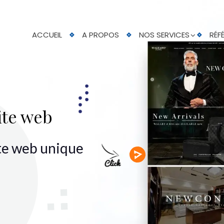
ACCUEIL
A PROPOS
NOS SERVICES
RÉF
ite web
ite web unique