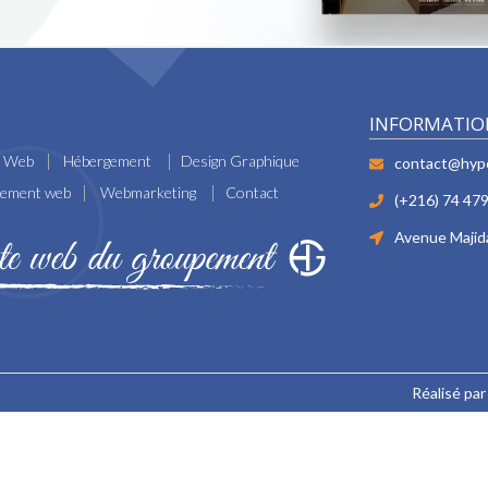
INFORMATIO
e Web
Hébergement
Design Graphique
contact@hyp
cement web
Webmarketing
Contact
(+216) 74 479
Avenue Majida
Réalisé pa