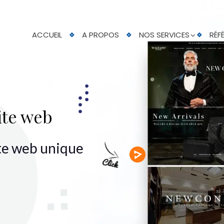
ACCUEIL
A PROPOS
NOS SERVICES
RÉF
ite web
ite web unique