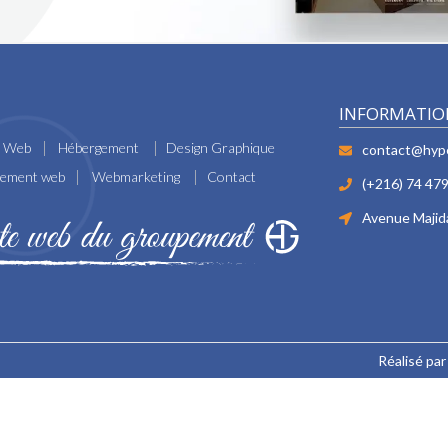
INFORMATIO
e Web
Hébergement
Design Graphique
contact@hyp
cement web
Webmarketing
Contact
(+216) 74 479
Avenue Majida
Réalisé pa